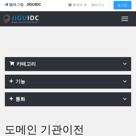
텔레그램 :
JIGUIDC
한국어
장바구니
로그인
Toggl
navig
카테고리
기능
통화
도메인 기관이전