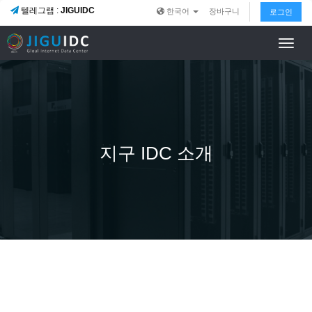
텔레그램 :
JIGUIDC
한국어
장바구니
로그인
Toggl
navig
홈
Your Custom Page Name
지구 IDC 소개