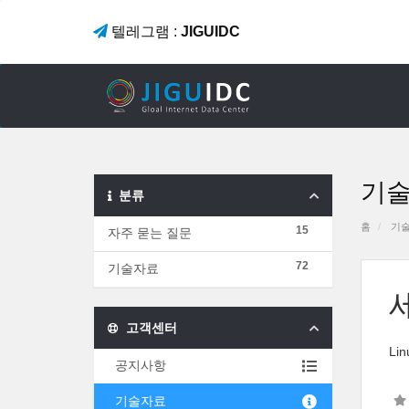
텔레그램 :
JIGUIDC
기
분류
홈
기
15
자주 묻는 질문
72
기술자료
고객센터
Li
공지사항
기술자료