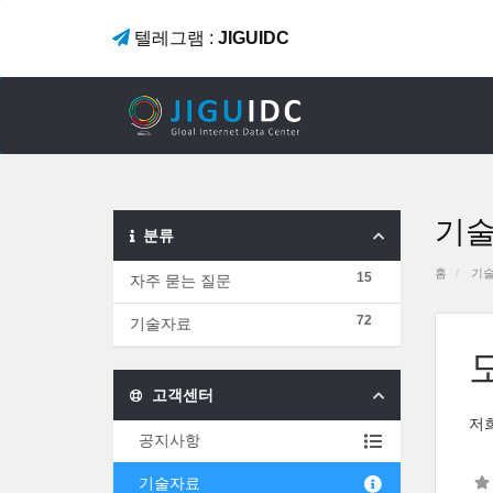
텔레그램 :
JIGUIDC
기
분류
홈
기
15
자주 묻는 질문
72
기술자료
고객센터
저희
공지사항
기술자료