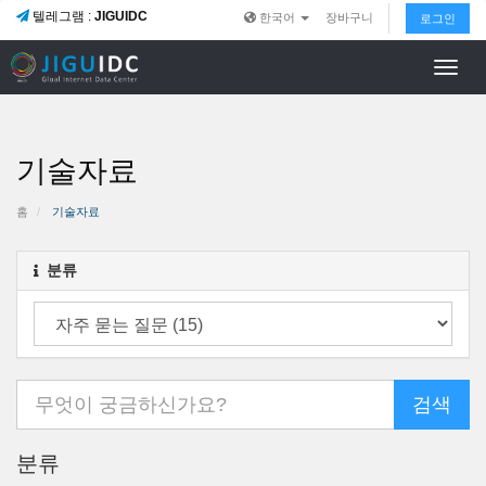
텔레그램 :
JIGUIDC
한국어
장바구니
로그인
Toggl
navig
기술자료
홈
기술자료
분류
분류