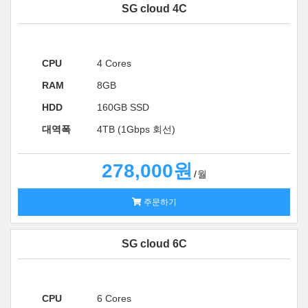
SG cloud 4C
CPU
4 Cores
RAM
8GB
HDD
160GB SSD
대역폭
4TB (1Gbps 회선)
278,000원
월
주문하기
SG cloud 6C
CPU
6 Cores