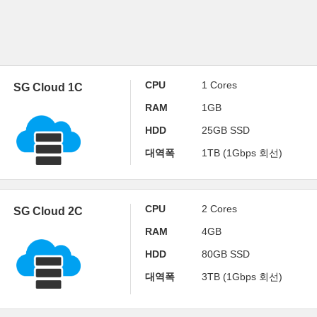
CPU
1 Cores
SG Cloud 1C
RAM
1GB
HDD
25GB SSD
대역폭
1TB (1Gbps 회선)
CPU
2 Cores
SG Cloud 2C
RAM
4GB
HDD
80GB SSD
대역폭
3TB (1Gbps 회선)