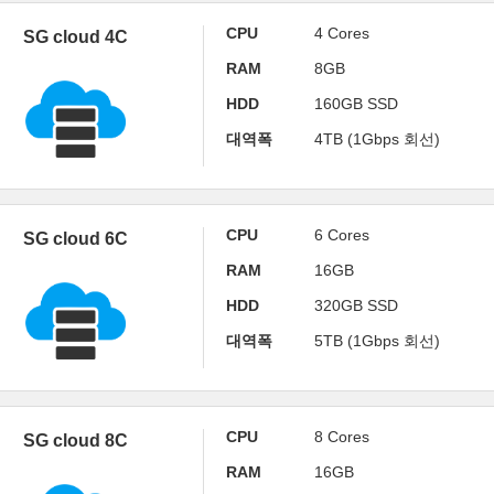
CPU
4 Cores
SG cloud 4C
RAM
8GB
HDD
160GB SSD
대역폭
4TB (1Gbps 회선)
CPU
6 Cores
SG cloud 6C
RAM
16GB
HDD
320GB SSD
대역폭
5TB (1Gbps 회선)
CPU
8 Cores
SG cloud 8C
RAM
16GB