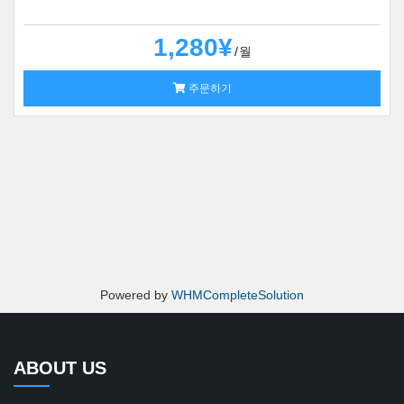
1,280¥
월
주문하기
Powered by
WHMCompleteSolution
ABOUT US