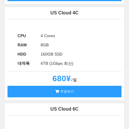
US Cloud 4C
CPU
4 Cores
RAM
8GB
HDD
160GB SSD
대역폭
4TB (1Gbps 회선)
680¥
월
주문하기
US Cloud 6C