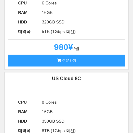
CPU
6 Cores
RAM
16GB
HDD
320GB SSD
대역폭
5TB (1Gbps 회선)
980¥
월
주문하기
US Cloud 8C
CPU
8 Cores
RAM
16GB
HDD
350GB SSD
대역폭
8TB (1Gbps 회선)