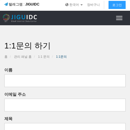
텔레그램 :
JIGUIDC
한국어
장바구니
로그인
Toggl
navig
1:1문의 하기
홈
관리 패널 홈
1:1 문의
1:1문의
이름
이메일 주소
제목